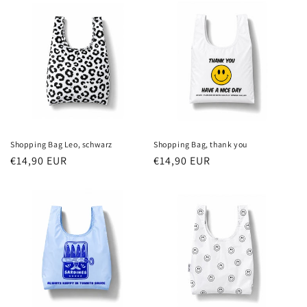
Shopping Bag Leo, schwarz
Shopping Bag, thank you
Normaler
€14,90 EUR
Normaler
€14,90 EUR
Preis
Preis