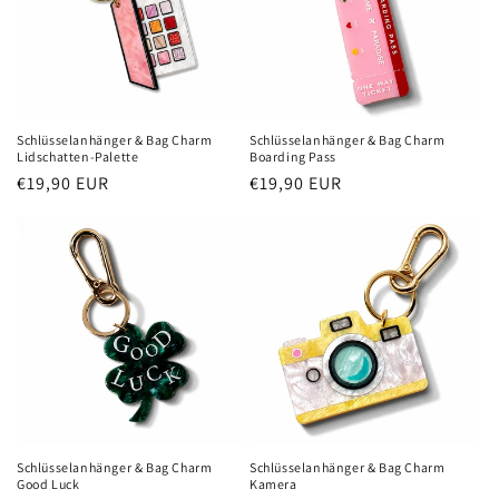
Schlüsselanhänger & Bag Charm
Schlüsselanhänger & Bag Charm
Lidschatten-Palette
Boarding Pass
Normaler
€19,90 EUR
Normaler
€19,90 EUR
Preis
Preis
Schlüsselanhänger & Bag Charm
Schlüsselanhänger & Bag Charm
Good Luck
Kamera