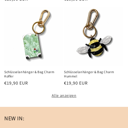
Preis
Preis
Schlüsselanhänger & Bag Charm
Schlüsselanhänger & Bag Charm
Koffer
Hummel
Normaler
€19,90 EUR
Normaler
€19,90 EUR
Preis
Preis
Alle anzeigen
NEW IN: