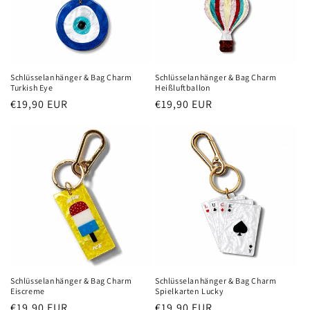
Schlüsselanhänger & Bag Charm
Schlüsselanhänger & Bag Charm
Turkish Eye
Heißluftballon
Normaler
€19,90 EUR
Normaler
€19,90 EUR
Preis
Preis
Schlüsselanhänger & Bag Charm
Schlüsselanhänger & Bag Charm
Eiscreme
Spielkarten Lucky
Normaler
€19,90 EUR
Normaler
€19,90 EUR